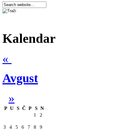
Kalendar
«
Avgust
»
P
U
S
Č
P
S
N
1
2
3
4
5
6
7
8
9