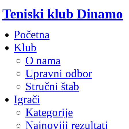
Teniski klub Dinamo
Početna
Klub
O nama
Upravni odbor
Stručni štab
Igrači
Kategorije
Najnoviji rezultati