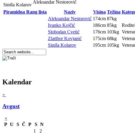
Aleksandar Nestorović
Siniša Kolarov
Piramidna Rang lista
Naziv
Visina
Težina
Katego
Aleksandar Nestorović
174cm
87kg
Ivanko Kojčić
186cm
85kg
Roditel
Slobodan Cvetić
176cm
103kg
Vetera
Zlatibor Kovjanić
175cm
68kg
Vetera
Siniša Kolarov
195cm
105kg
Vetera
Kalendar
«
Avgust
»
P
U
S
Č
P
S
N
1
2