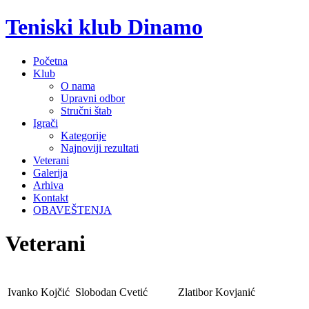
Teniski klub Dinamo
Početna
Klub
O nama
Upravni odbor
Stručni štab
Igrači
Kategorije
Najnoviji rezultati
Veterani
Galerija
Arhiva
Kontakt
OBAVEŠTENJA
Veterani
Ivanko Kojčić
Slobodan Cvetić
Zlatibor Kovjanić