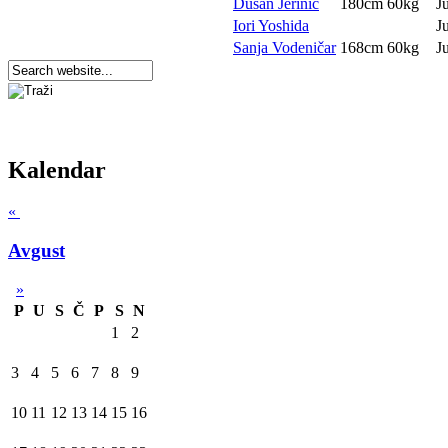
Dušan Jerinić
180cm
60kg
J
Iori Yoshida
J
Sanja Vodeničar
168cm
60kg
J
Kalendar
«
Avgust
»
P
U
S
Č
P
S
N
1
2
3
4
5
6
7
8
9
10
11
12
13
14
15
16