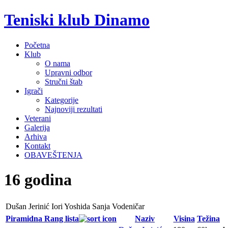
Teniski klub Dinamo
Početna
Klub
O nama
Upravni odbor
Stručni štab
Igrači
Kategorije
Najnoviji rezultati
Veterani
Galerija
Arhiva
Kontakt
OBAVEŠTENJA
16 godina
Dušan Jerinić
Iori Yoshida
Sanja Vodeničar
Piramidna Rang lista
Naziv
Visina
Težina