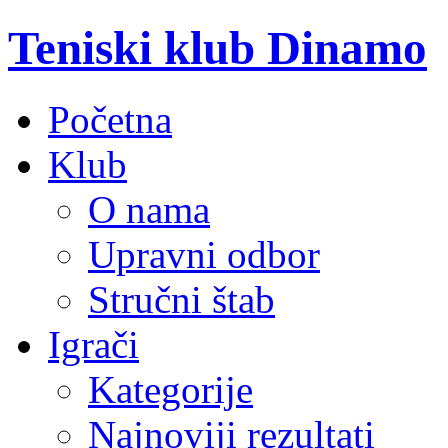
Teniski klub Dinamo
Početna
Klub
O nama
Upravni odbor
Stručni štab
Igrači
Kategorije
Najnoviji rezultati