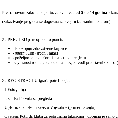
Prema novom zakonu o sportu, za svu decu
od 5 do 14 godina
lekar
(zakazivanje pregleda se dogovara sa svojim izabranim trenerom)
Za PREGLED je neophodno poneti:
- fotokopiju zdravstvene knjižice
- jutarnji urin (srednji mlaz)
- poželjno je imati šorts i majicu na pregledu
-saglasnost roditelja da dete na pregled vodi predstavnik kluba
Za REGISTRACIJU igrača potrebno je:
- 1.Fotografija
- lekarska Potvrda sa pregleda
- Uplatnica teniskom savezu Vojvodine (primer na sajtu)
- Overena Potvrda kluba za registraciju takmičara -
dobijaju je samo 