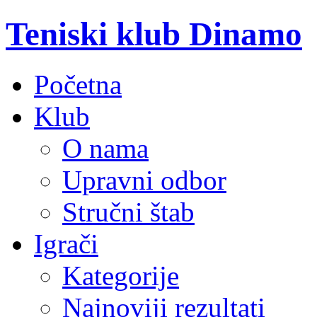
Teniski klub Dinamo
Početna
Klub
O nama
Upravni odbor
Stručni štab
Igrači
Kategorije
Najnoviji rezultati