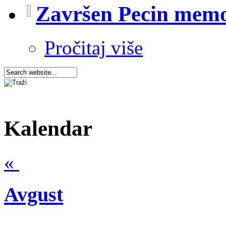
Završen Pecin memo
Pročitaj više
Kalendar
«
Avgust