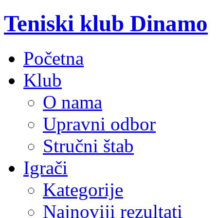
Teniski klub Dinamo
Početna
Klub
O nama
Upravni odbor
Stručni štab
Igrači
Kategorije
Najnoviji rezultati